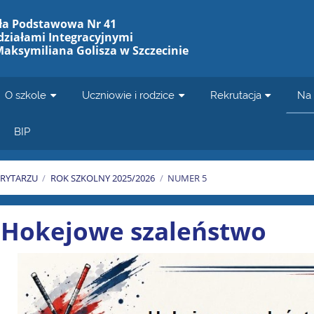
ła Podstawowa Nr 41
działami Integracyjnymi
Maksymiliana Golisza w Szczecinie
O szkole
Uczniowie i rodzice
Rekrutacja
Na 
BIP
RYTARZU
/
ROK SZKOLNY 2025/2026
/
NUMER 5
Hokejowe szaleństwo