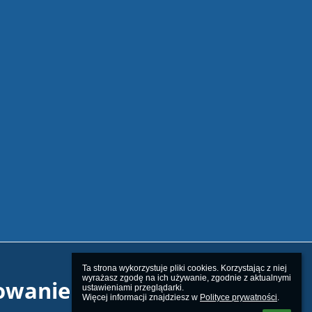
Ta strona wykorzystuje pliki cookies. Korzystając z niej 
wyrażasz zgodę na ich używanie, zgodnie z aktualnymi 
owanie
ustawieniami przeglądarki.

Więcej informacji znajdziesz w 
Polityce prywatności
.