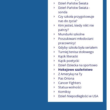
Dzień Państw Świata
Dzień Państw Świata -
sonda
Czy szkoła przygotowuje
nas do życia?
Kim jesteś, kiedy nikt nie
patrzy?
Mundurki szkolne
Poszukiwani młodociani
pracownicy!
Gdyby szkoła była serialem
Turniej tenisa stołowego
Kącik literacki
Kącik poetycki
Dzień Dziecka na sportowo
Hokejowe szaleństwo
Z Ameryką na Ty
Pas Oriona
Cancer Fighters
Statua wolności
Komiksy
Dzień Niepodległości w USA