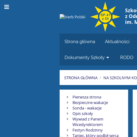
Szko
z Od
im. 
Strona główna
Aktualności
Dokumenty Szkoły
RODO
STRONA GŁÓWNA
/
NA SZKOLNYM KO
Numer
Pierwsza strona
Bezpieczne wakacje
5
Sonda - wakacje
Opis szkoły
Wywiad z Panem
Wicedyrektorem
Festyn Rodzinny
Taniec, który podbił serca