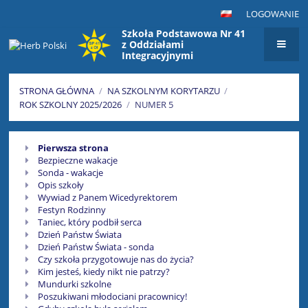
LOGOWANIE
Szkoła Podstawowa Nr 41
z Oddziałami
Integracyjnymi
im. Maksymiliana Golisza
w Szczecinie
STRONA GŁÓWNA
/
NA SZKOLNYM KORYTARZU
/
ROK SZKOLNY 2025/2026
/
NUMER 5
Numer
Pierwsza strona
5
Bezpieczne wakacje
Sonda - wakacje
Opis szkoły
Wywiad z Panem Wicedyrektorem
Festyn Rodzinny
Taniec, który podbił serca
Dzień Państw Świata
Dzień Państw Świata - sonda
Czy szkoła przygotowuje nas do życia?
Kim jesteś, kiedy nikt nie patrzy?
Mundurki szkolne
Poszukiwani młodociani pracownicy!