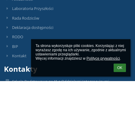
Laboratoria Przyszłości
Rada Rodziców
Deklaracja dostępności
RODO
BIP
Ta strona wykorzystuje pliki cookies. Korzystając z niej 
wyrażasz zgodę na ich używanie, zgodnie z aktualnymi 
ustawieniami przeglądarki.

Kontakt
Więcej informacji znajdziesz w 
Polityce prywatności
.
Kontakty
OK
Szkoła Podstawowa nr 41 z Oddziałami Integracyjnymi
sp41@miasto.szczecin.pl
budynek A:
91422 02 34
515 167 926
budynek B:
789 256 347
ul. Cyryla i Metodego 43-44, 71 - 540 Szczecin