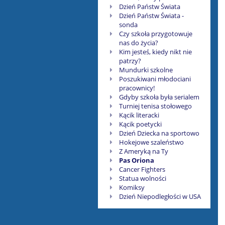
Dzień Państw Świata
Dzień Państw Świata -
sonda
Czy szkoła przygotowuje
nas do życia?
Kim jesteś, kiedy nikt nie
patrzy?
Mundurki szkolne
Poszukiwani młodociani
pracownicy!
Gdyby szkoła była serialem
Turniej tenisa stołowego
Kącik literacki
Kącik poetycki
Dzień Dziecka na sportowo
Hokejowe szaleństwo
Z Ameryką na Ty
Pas Oriona
Cancer Fighters
Statua wolności
Komiksy
Dzień Niepodległości w USA