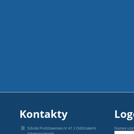
Kontakty
Log
Szkoła Podstawowa nr 41 z Oddziałami
Nazwa uży
Integracyjnymi