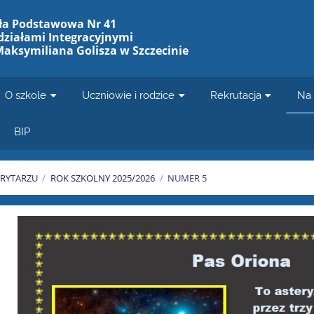
ła Podstawowa Nr 41
działami Integracyjnymi
Maksymiliana Golisza w Szczecinie
O szkole
Uczniowie i rodzice
Rekrutacja
Na 
BIP
RYTARZU
/
ROK SZKOLNY 2025/2026
/
NUMER 5