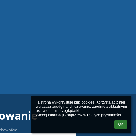
Ta strona wykorzystuje pliki cookies. Korzystając z niej 
wyrażasz zgodę na ich używanie, zgodnie z aktualnymi 
owanie
ustawieniami przeglądarki.

Więcej informacji znajdziesz w 
Polityce prywatności
.
OK
tkownika: