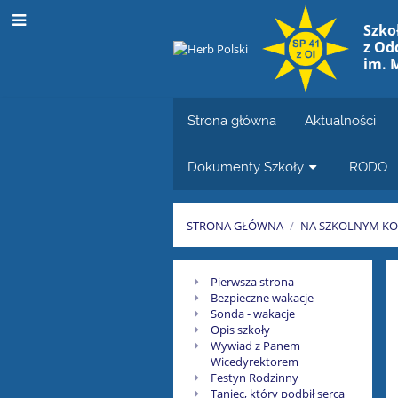
Szko
z Od
im. 
Strona główna
Aktualności
Dokumenty Szkoły
RODO
STRONA GŁÓWNA
/
NA SZKOLNYM KO
Numer
Pierwsza strona
Bezpieczne wakacje
5
Sonda - wakacje
Opis szkoły
Wywiad z Panem
Wicedyrektorem
Festyn Rodzinny
Taniec, który podbił serca