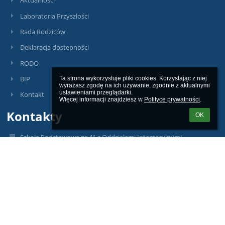
Aktualności
Laboratoria Przyszłości
Rada Rodziców
Deklaracja dostępności
RODO
BIP
Ta strona wykorzystuje pliki cookies. Korzystając z niej 
wyrażasz zgodę na ich używanie, zgodnie z aktualnymi 
ustawieniami przeglądarki.

Kontakt
Więcej informacji znajdziesz w 
Polityce prywatności
.
Kontakty
OK
Szkoła Podstawowa nr 41 z Oddziałami Integracyjnymi
sp41@miasto.szczecin.pl
budynek A:
91422 02 34
515 167 926
budynek B:
789 256 347
ul. Cyryla i Metodego 43-44, 71 - 540 Szczecin