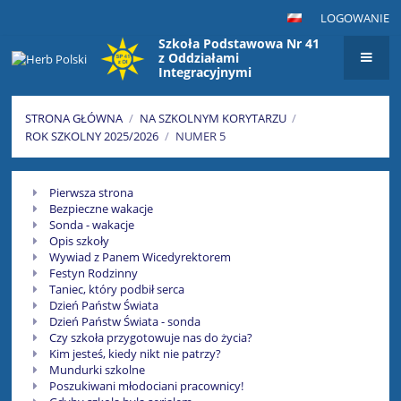
LOGOWANIE
Szkoła Podstawowa Nr 41
z Oddziałami
Integracyjnymi
im. Maksymiliana Golisza
w Szczecinie
STRONA GŁÓWNA
/
NA SZKOLNYM KORYTARZU
/
ROK SZKOLNY 2025/2026
/
NUMER 5
Numer
Pierwsza strona
5
Bezpieczne wakacje
Sonda - wakacje
Opis szkoły
Wywiad z Panem Wicedyrektorem
Festyn Rodzinny
Taniec, który podbił serca
Dzień Państw Świata
Dzień Państw Świata - sonda
Czy szkoła przygotowuje nas do życia?
Kim jesteś, kiedy nikt nie patrzy?
Mundurki szkolne
Poszukiwani młodociani pracownicy!