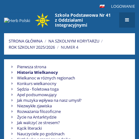
LOGOWANIE
Szkoła Podstawowa Nr 41
z Oddziałami
Integracyjnymi
im. Maksymiliana Golisza
w Szczecinie
STRONA GŁÓWNA
/
NA SZKOLNYM KORYTARZU
/
ROK SZKOLNY 2025/2026
/
NUMER 4
Numer
Pierwsza strona
4
Historia Wielkanocy
Wielkanoc w różnych regionach
Konkurs wielkanocny
Sędzia - fioletowa toga
Apel podsumowujący
Jak muzyka wpływa na nasz umysł?
Niezwykłe zjawiska
Rozważania filozoficzne
Życie na Antarktydzie
Jak walczyć ze stresem?
Kącik literacki
Nauczyciele po godzinach