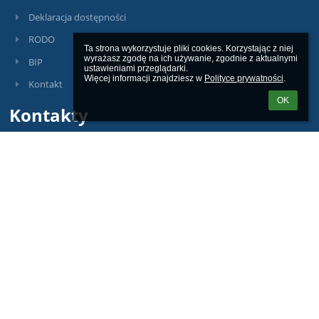
Deklaracja dostępności
RODO
Ta strona wykorzystuje pliki cookies. Korzystając z niej 
wyrażasz zgodę na ich używanie, zgodnie z aktualnymi 
BIP
ustawieniami przeglądarki.

Więcej informacji znajdziesz w 
Polityce prywatności
.
Kontakt
OK
Kontakty
Szkoła Podstawowa nr 41 z Oddziałami Integracyjnymi
sp41@miasto.szczecin.pl
budynek A:
91422 02 34
515 167 926
budynek B:
789 256 347
ul. Cyryla i Metodego 43-44, 71 - 540 Szczecin
Poland
Informacja o Inspektorach Ochrony Danych:
Inspektorem Ochrony Danych w Szkole Podstawowej Nr 41