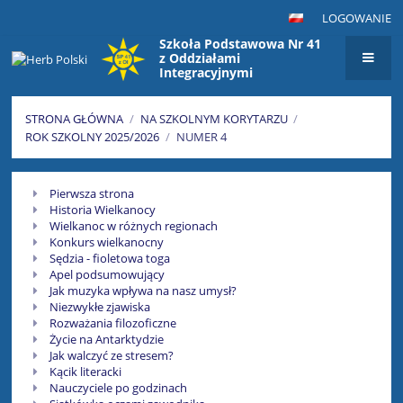
LOGOWANIE
Szkoła Podstawowa Nr 41
z Oddziałami
Integracyjnymi
im. Maksymiliana Golisza
w Szczecinie
STRONA GŁÓWNA
/
NA SZKOLNYM KORYTARZU
/
ROK SZKOLNY 2025/2026
/
NUMER 4
Numer
Pierwsza strona
4
Historia Wielkanocy
Wielkanoc w różnych regionach
Konkurs wielkanocny
Sędzia - fioletowa toga
Apel podsumowujący
Jak muzyka wpływa na nasz umysł?
Niezwykłe zjawiska
Rozważania filozoficzne
Życie na Antarktydzie
Jak walczyć ze stresem?
Kącik literacki
Nauczyciele po godzinach