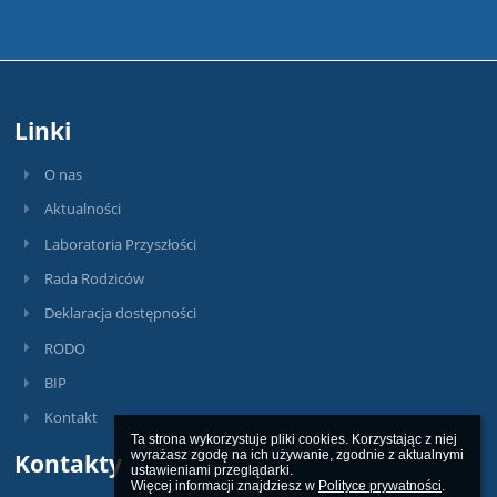
Linki
O nas
Aktualności
Laboratoria Przyszłości
Rada Rodziców
Deklaracja dostępności
RODO
BIP
Kontakt
Ta strona wykorzystuje pliki cookies. Korzystając z niej 
wyrażasz zgodę na ich używanie, zgodnie z aktualnymi 
Kontakty
ustawieniami przeglądarki.

Więcej informacji znajdziesz w 
Polityce prywatności
.