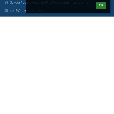
Szkoła Podstawowa nr 41 z Oddziałami Integracyjnymi
OK
sp41@miasto.szczecin.pl
budynek A:
91422 02 34
515 167 926
budynek B:
789 256 347
ul. Cyryla i Metodego 43-44, 71 - 540 Szczecin
Poland
Informacja o Inspektorach Ochrony Danych:
Inspektorem Ochrony Danych w Szkole Podstawowej Nr 41
z Oddziałami Integracyjnymi w Szczecinie jest Rafał Malujda,
z którym można się skontaktować e-mailowo: iod@malujda.pl
oraz telefonicznie: 91 85 22 093.
Zastępcą Inspektora Ochrony Danych w Szkole Podstawowej Nr
41
z Oddziałami Integracyjnymi w Szczecinie jest Agnieszka
Marciniak,
z którą można się skontaktować e-mailowo: iod@malujda.pl
oraz telefonicznie: 91 85 22 093.