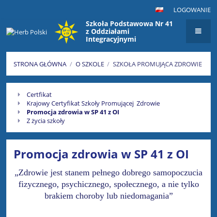
LOGOWANIE
Szkoła Podstawowa Nr 41
z Oddziałami
Integracyjnymi
im. Maksymiliana Golisza
w Szczecinie
STRONA GŁÓWNA
/
O SZKOLE
/
SZKOŁA PROMUJĄCA ZDROWIE
Szkoła
Certfikat
promująca
Krajowy Certyfikat Szkoły Promującej Zdrowie
Promocja zdrowia w SP 41 z OI
zdrowie
Z życia szkoły
Promocja zdrowia w SP 41 z OI
„Zdrowie jest stanem pełnego dobrego samopoczucia
fizycznego, psychicznego, społecznego, a nie tylko
brakiem choroby lub niedomagania”