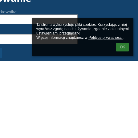
tkownika:
Ta strona wykorzystuje pliki cookies. Korzystając z niej 
wyrażasz zgodę na ich używanie, zgodnie z aktualnymi 
ustawieniami przeglądarki.

Więcej informacji znajdziesz w 
Polityce prywatności
.
OK
m loginu lub hasła