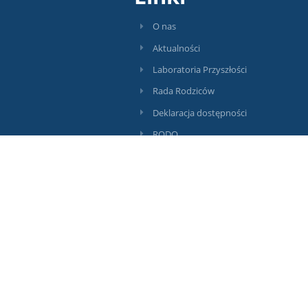
O nas
Aktualności
Laboratoria Przyszłości
Rada Rodziców
Deklaracja dostępności
RODO
BIP
Kontakt