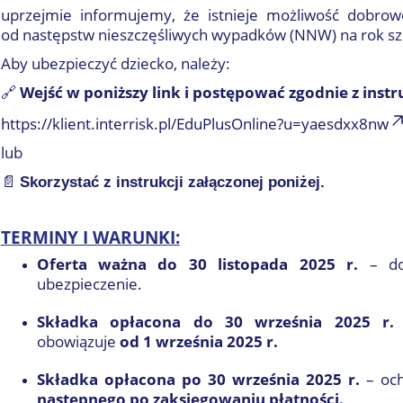
uprzejmie informujemy, że istnieje możliwość dobrow
od następstw nieszczęśliwych wypadków (NNW) na rok s
Aby ubezpieczyć dziecko, należy:
🔗
Wejść w poniższy link i postępować zgodnie z instr
https://klient.interrisk.pl/EduPlusOnline?u=yaesdxx8nw
lub
📄
Skorzystać z instrukcji załączonej poniżej.
TERMINY I WARUNKI:
Oferta ważna do 30 listopada 2025 r.
– do
ubezpieczenie.
Składka opłacona do 30 września 2025 r.
obowiązuje
od 1 września 2025 r.
Składka opłacona po 30 września 2025 r.
– och
następnego po zaksięgowaniu płatności.