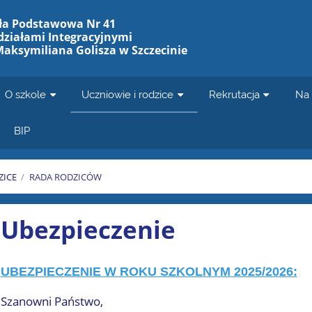
ła Podstawowa Nr 41
działami Integracyjnymi
Maksymiliana Golisza w Szczecinie
O szkole
Uczniowie i rodzice
Rekrutacja
Na 
BIP
ZICE
/
RADA RODZICÓW
Ubezpieczenie
UBEZPIECZENIE W ROKU SZKOLNYM 2025/2026:
Szanowni Państwo,