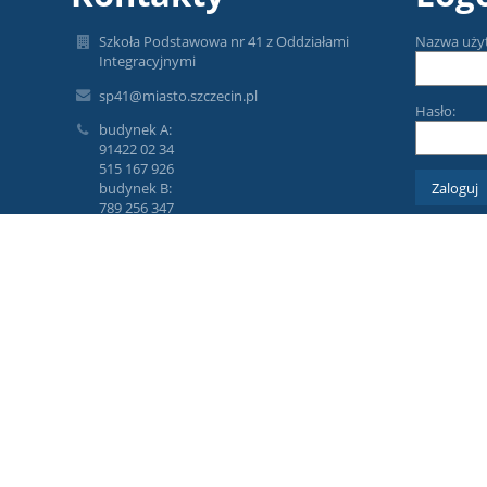
Szkoła Podstawowa nr 41 z Oddziałami
Nazwa uży
Integracyjnymi
sp41@miasto.szczecin.pl
Hasło:
budynek A:
91422 02 34
515 167 926
budynek B:
789 256 347
Zapomniałe
ul. Cyryla i Metodego 43-44, 71 - 540 Szczecin
Poland
Informacja o Inspektorach Ochrony Danych:
Inspektorem Ochrony Danych w Szkole
Podstawowej Nr 41
z Oddziałami Integracyjnymi w Szczecinie jest
Rafał Malujda,
z którym można się skontaktować e-mailowo:
iod@malujda.pl
oraz telefonicznie: 91 85 22 093.
Zastępcą Inspektora Ochrony Danych w