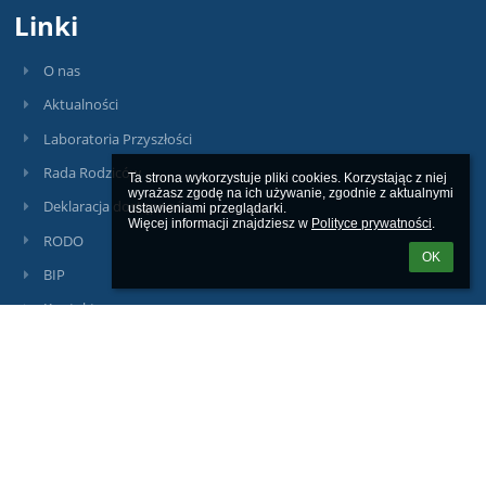
Linki
O nas
Aktualności
Laboratoria Przyszłości
Rada Rodziców
Ta strona wykorzystuje pliki cookies. Korzystając z niej 
wyrażasz zgodę na ich używanie, zgodnie z aktualnymi 
Deklaracja dostępności
ustawieniami przeglądarki.

Więcej informacji znajdziesz w 
Polityce prywatności
.
RODO
OK
BIP
Kontakt
Kontakty
Szkoła Podstawowa nr 41 z Oddziałami Integracyjnymi
sp41@miasto.szczecin.pl
budynek A: