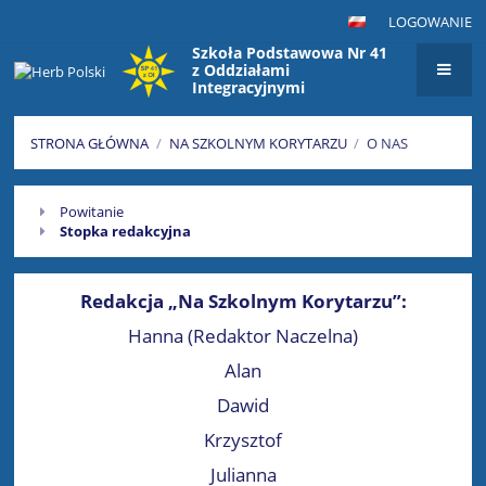
LOGOWANIE
Szkoła Podstawowa Nr 41
z Oddziałami
Integracyjnymi
im. Maksymiliana Golisza
w Szczecinie
STRONA GŁÓWNA
/
NA SZKOLNYM KORYTARZU
/
O NAS
O
Powitanie
nas
Stopka redakcyjna
Redakcja „Na Szkolnym Korytarzu”:
Hanna (Redaktor Naczelna)
Alan
Dawid
Krzysztof
Julianna