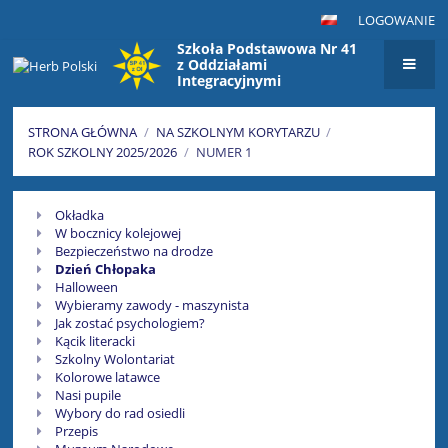
LOGOWANIE
Szkoła Podstawowa Nr 41
z Oddziałami
Integracyjnymi
im. Maksymiliana Golisza
w Szczecinie
STRONA GŁÓWNA
/
NA SZKOLNYM KORYTARZU
/
ROK SZKOLNY 2025/2026
/
NUMER 1
Numer
Okładka
1
W bocznicy kolejowej
Bezpieczeństwo na drodze
Dzień Chłopaka
Halloween
Wybieramy zawody - maszynista
Jak zostać psychologiem?
Kącik literacki
Szkolny Wolontariat
Kolorowe latawce
Nasi pupile
Wybory do rad osiedli
Przepis