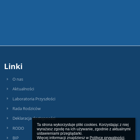
Linki
O nas
Aktualności
Laboratoria Przyszłości
Rada Rodziców
Deklaracja dostępności
Ta strona wykorzystuje pliki cookies. Korzystając z niej 
RODO
wyrażasz zgodę na ich używanie, zgodnie z aktualnymi 
ustawieniami przeglądarki.

BIP
Więcej informacji znajdziesz w 
Polityce prywatności
.