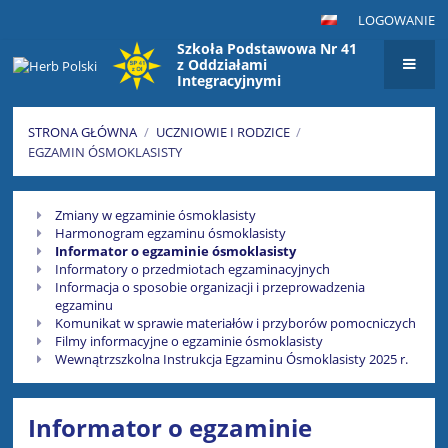
LOGOWANIE
Szkoła Podstawowa Nr 41
z Oddziałami
Integracyjnymi
im. Maksymiliana Golisza
w Szczecinie
STRONA GŁÓWNA
/
UCZNIOWIE I RODZICE
/
EGZAMIN ÓSMOKLASISTY
Egzamin
Zmiany w egzaminie ósmoklasisty
ósmoklasisty
Harmonogram egzaminu ósmoklasisty
Informator o egzaminie ósmoklasisty
Informatory o przedmiotach egzaminacyjnych
Informacja o sposobie organizacji i przeprowadzenia
egzaminu
Komunikat w sprawie materiałów i przyborów pomocniczych
Filmy informacyjne o egzaminie ósmoklasisty
Wewnątrzszkolna Instrukcja Egzaminu Ósmoklasisty 2025 r.
Informator o egzaminie