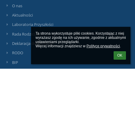
O nas
Aktualności
Laboratoria Przyszłości
Rada Rodziców
Ta strona wykorzystuje pliki cookies. Korzystając z niej 
wyrażasz zgodę na ich używanie, zgodnie z aktualnymi 
ustawieniami przeglądarki.

Deklaracja dostępności
Więcej informacji znajdziesz w 
Polityce prywatności
.
RODO
OK
BIP
Kontakt
Kontakty
Szkoła Podstawowa nr 41 z Oddziałami Integracyjnymi
sp41@miasto.szczecin.pl
budynek A:
91422 02 34
515 167 926
budynek B: